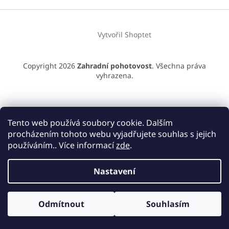
a
t
í
Vytvořil Shoptet
Copyright 2026
Zahradní pohotovost
. Všechna práva
vyhrazena.
Tento web používá soubory cookie. Dalším
procházením tohoto webu vyjadřujete souhlas s jejich
používáním.. Více informací
zde
.
Nastavení
Odmítnout
Souhlasím