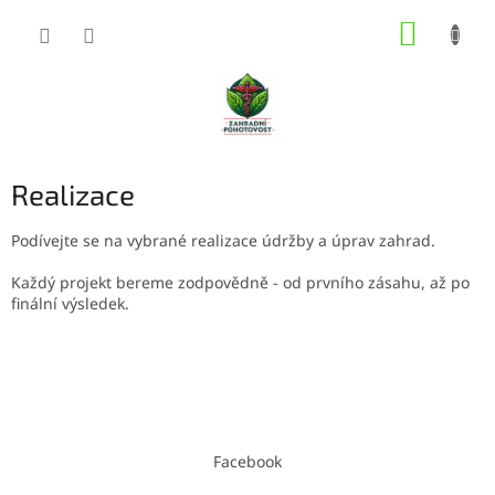
Přejít
NÁKUP
na
obsah
KOŠÍK
Realizace
Podívejte se na vybrané realizace údržby a úprav zahrad.
Každý projekt bereme zodpovědně - od prvního zásahu, až po
finální výsledek.
Z
á
Facebook
p